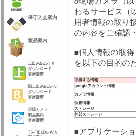
8現場カメラ（
わるサービス（
保守入会案内
用者情報の取り
の内容をご確認
製品案内
■個人情報の取得
を以下の目的の
上出来BEST X
ダウンロード
更新履歴
取得する情報
googleアカウント情報
旧上出来BEST8
ダウンロード
カメラ情報
更新履歴
位置情報
ストレージ
現場カメラ
外部ストレージ
製品案内
更新履歴
■アプリケーシ
TS-FIELD
WIN
for