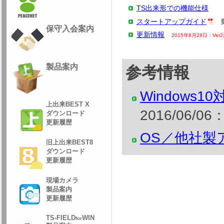
TS出来形での機能仕様
スタートアップガイド
動
保守入会案内
更新情報
2015年8月28日：V
製品案内
参考情報
Windows
上出来BEST X
2016/06/06
ダウンロード
更新履歴
OS／他社製
旧上出来BEST8
ダウンロード
更新履歴
現場カメラ
製品案内
更新履歴
TS-FIELD
WIN
for