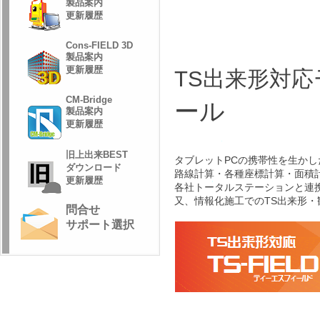
製品案内
更新履歴
Cons-FIELD 3D
製品案内
更新履歴
TS出来形対応
CM-Bridge
ール
製品案内
更新履歴
旧上出来BEST
タブレットPCの携帯性を生か
ダウンロード
路線計算・各種座標計算・面積
更新履歴
各社トータルステーションと連
又、情報化施工でのTS出来形
問合せ
サポート選択