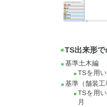
TS出来形
基準土木編
TSを用
基準（舗装工
TSを用
月