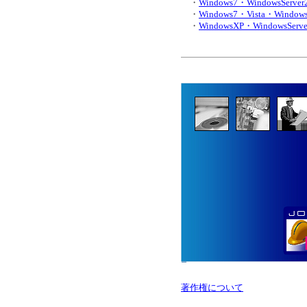
・
Windows7・WindowsServe
・
Windows7・Vista・Window
・
WindowsXP・WindowsServ
著作権について