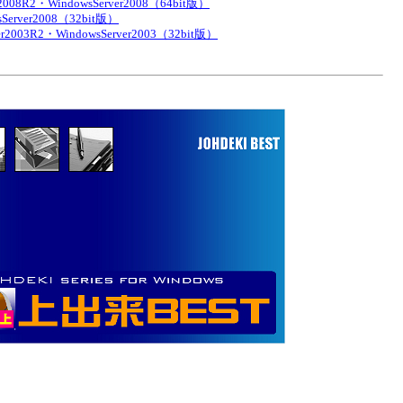
r2008R2・WindowsServer2008（64bit版）
sServer2008（32bit版）
er2003R2・WindowsServer2003（32bit版）