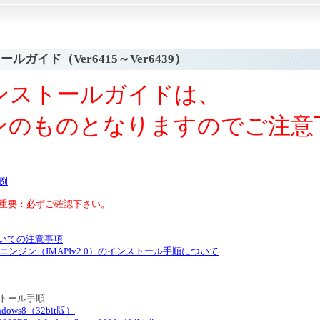
ルガイド（Ver6415～Ver6439）
ンストールガイドは、
ンのものとなりますのでご注意
例
要：必ずご確認下さい。
onについての注意事項
グエンジン（IMAPIv2.0）のインストール手順について
トール手順
ndows8（32bit版）