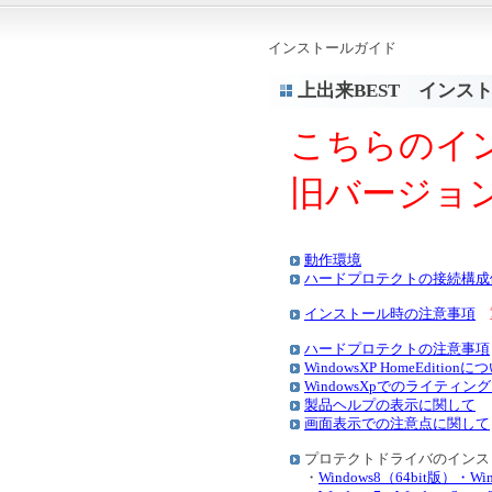
インストールガイド
上出来BEST インストー
こちらのイ
旧バージョ
動作環境
ハードプロテクトの接続構成
インストール時の注意事項
重
ハードプロテクトの注意事項
WindowsXP HomeEditi
WindowsXpでのライティン
製品ヘルプの表示に関して
画面表示での注意点に関して
プロテクトドライバのインス
・
Windows8（64bit版）・Wi